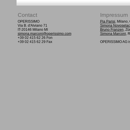
Contact
Impressum
OPERISSIMO
Pia Parisi
, Milano
Via B. d'Alviano 71
Simona Novoselac
IT-20146 Milano MI
Bruno Franzen
, Zü
simona.marconi@operissimo.com
Simona Marconi
, 
+39 02 415 62 26 Fon
+39 02 415 62 29 Fax
OPERISSIMO AG is 