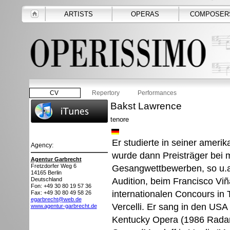
ARTISTS
OPERAS
COMPOSER
CV
Repertory
Performances
Bakst Lawrence
tenore
Er studierte in seiner ameri
Agency:
wurde dann Preisträger bei 
Agentur Garbrecht
Fretzdorfer Weg 6
Gesangwettbewerben, so u.a.
14165
Berlin
Audition, beim Francisco Vi
Deutschland
Fon: +49 30 80 19 57 36
internationalen Concours in 
Fax: +49 30 80 49 58 26
egarbrecht@web.de
Vercelli. Er sang in den USA
www.agentur-garbrecht.de
Kentucky Opera (1986 Radame