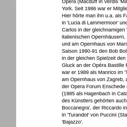
Opera (Macduff in Verdis 'M
York. Seit 1986 war er Mitg
Hier hörte man ihn u.a. als F
in 'Lucia di Lammermoor' und
Carlos in der gleichnamigen
italienischen Opernhäusern,
und am Opernhaus von Marseil
Saison 1990-91 den Bob Boles
in der gleichen Spielzeit den
Gluck an der Opéra Bastille
war er 1989 als Manrico im '
am Opernhaus von Zagreb, a
der Opera Forum Enschede (
(1985 als Hagenbach in Catal
des Künstlers gehörten auch
Boccanegra', der Riccardo in
in 'Turandot' von Puccini (St
'Bajazzo'.