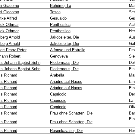
ni Giacomo
Bohème, La
Mar
ni Giacomo
Tosca
Sca
tke Alfred
Gesualdo
Ge
ck Othmar
Penthesilea
Ach
ck Othmar
Penthesilea
Her
berg Arnold
Jakobsleiter, Die
Aus
berg Arnold
Jakobsleiter, Die
Gab
ert Franz Peter
Alfonso und Estrella
Fro
ann Robert
Genoveva
Sie
ss Johann Baptist Sohn
Fledermaus, Die
Dok
ss Johann Baptist Sohn
Fledermaus, Die
Eis
ss Richard
Arabella
Ma
ss Richard
Ariadne auf Naxos
Ein
ss Richard
Ariadne auf Naxos
Ein
ss Richard
Capriccio
Der
ss Richard
Capriccio
La
ss Richard
Capriccio
Oli
ss Richard
Frau ohne Schatten, Die
Bar
Ein
ss Richard
Frau ohne Schatten, Die
ss Richard
Rosenkavalier, Der
Her