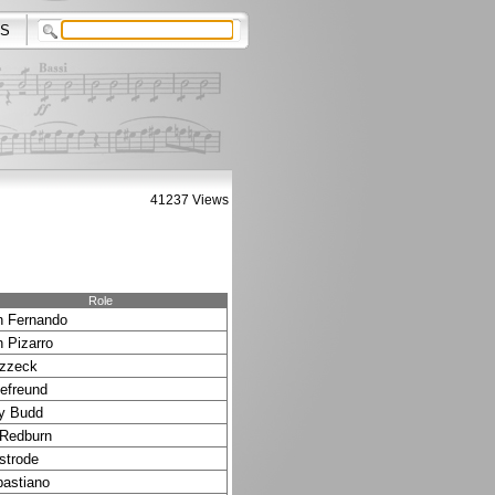
S
41237 Views
Role
 Fernando
 Pizarro
zzeck
efreund
ly Budd
Redburn
strode
astiano