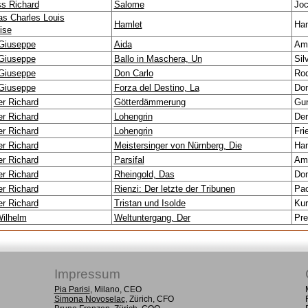
ss Richard
Salome
Jo
s Charles Louis
Hamlet
Ham
ise
 Giuseppe
Aida
Am
 Giuseppe
Ballo in Maschera, Un
Sil
 Giuseppe
Don Carlo
Rod
 Giuseppe
Forza del Destino, La
Don
r Richard
Götterdämmerung
Gun
r Richard
Lohengrin
Der
r Richard
Lohengrin
Fri
r Richard
Meistersinger von Nürnberg, Die
Ha
r Richard
Parsifal
Amf
r Richard
Rheingold, Das
Don
r Richard
Rienzi: Der letzte der Tribunen
Pao
r Richard
Tristan und Isolde
Kur
Wilhelm
Weltuntergang, Der
Pre
Impressum
Pia Parisi
, Milano, CEO
Simona Novoselac
, Zürich, CFO