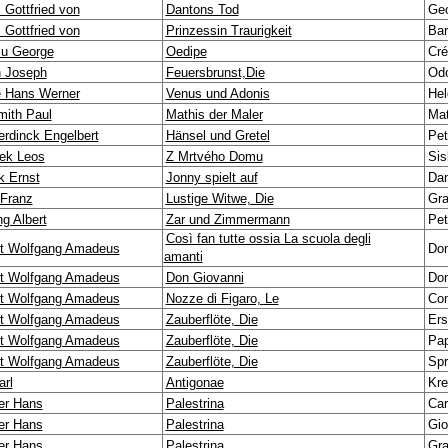
 Gottfried von
Dantons Tod
Geo
 Gottfried von
Prinzessin Traurigkeit
Bar
u George
Oedipe
Cré
 Joseph
Feuersbrunst,Die
Od
 Hans Werner
Venus und Adonis
Hel
mith Paul
Mathis der Maler
Mat
rdinck Engelbert
Hänsel und Gretel
Pet
ek Leos
Z Mrtvého Domu
Sis
k Ernst
Jonny spielt auf
Dan
 Franz
Lustige Witwe, Die
Gra
ng Albert
Zar und Zimmermann
Pet
Così fan tutte ossia La scuola degli
t Wolfgang Amadeus
Don
amanti
t Wolfgang Amadeus
Don Giovanni
Don
t Wolfgang Amadeus
Nozze di Figaro, Le
Con
t Wolfgang Amadeus
Zauberflöte, Die
Ers
t Wolfgang Amadeus
Zauberflöte, Die
Pa
t Wolfgang Amadeus
Zauberflöte, Die
Spr
arl
Antigonae
Kre
er Hans
Palestrina
Car
er Hans
Palestrina
Gio
er Hans
Palestrina
Gra