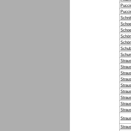
Pucci
Pucci
Schnit
Schoe
Schoe
Schön
Schön
Schub
Schum
Strau
Strau
Strau
Strau
Strau
Strau
Strau
Strau
Strau
Strau
Strau