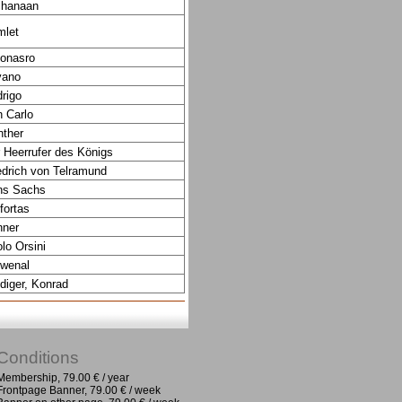
chanaan
let
onasro
vano
rigo
 Carlo
ther
 Heerrufer des Königs
edrich von Telramund
ns Sachs
ortas
ner
lo Orsini
wenal
diger, Konrad
Conditions
Membership, 79.00 € / year
Frontpage Banner, 79.00 € / week