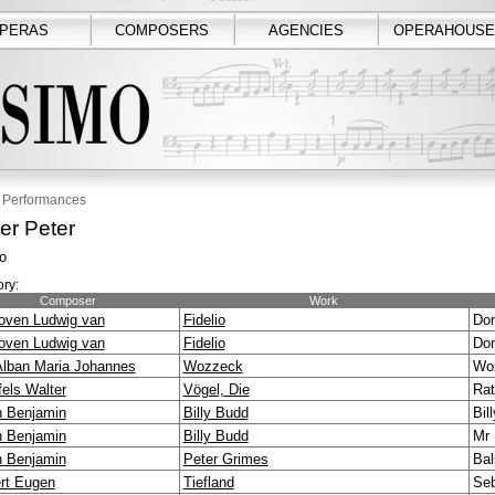
PERAS
COMPOSERS
AGENCIES
OPERAHOUSE
Performances
r Peter
o
ry:
Composer
Work
oven Ludwig van
Fidelio
Don
oven Ludwig van
Fidelio
Don
Alban Maria Johannes
Wozzeck
Wo
els Walter
Vögel, Die
Rat
n Benjamin
Billy Budd
Bil
n Benjamin
Billy Budd
Mr 
n Benjamin
Peter Grimes
Bal
ert Eugen
Tiefland
Seb