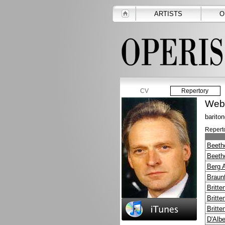
ARTISTS
O
CV
Repertory
Webe
bariton
Reperto
Beeth
Beeth
Berg 
Braunf
Britte
Britte
Britte
D'Alb