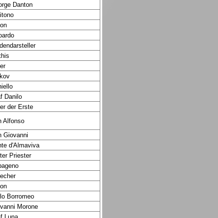
rge Danton
itono
on
oardo
dendarsteller
his
er
kov
iello
f Danilo
er der Erste
 Alfonso
 Giovanni
te d'Almaviva
ter Priester
pageno
echer
on
lo Borromeo
vanni Morone
f Luna