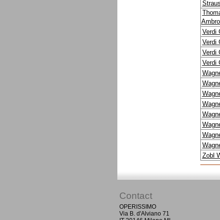
Strau
Thoma
Ambro
Verdi
Verdi
Verdi
Verdi
Wagne
Wagne
Wagne
Wagne
Wagne
Wagne
Wagne
Wagne
Zobl 
Contact
OPERISSIMO
Via B. d'Alviano 71