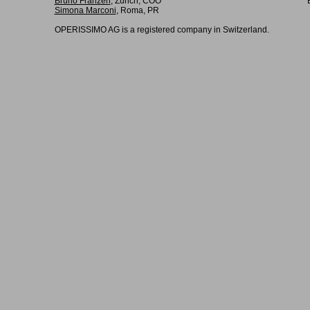
Bruno Franzen
, Zürich, COO
Simona Marconi
, Roma, PR
OPERISSIMO AG is a registered company in Switzerland.