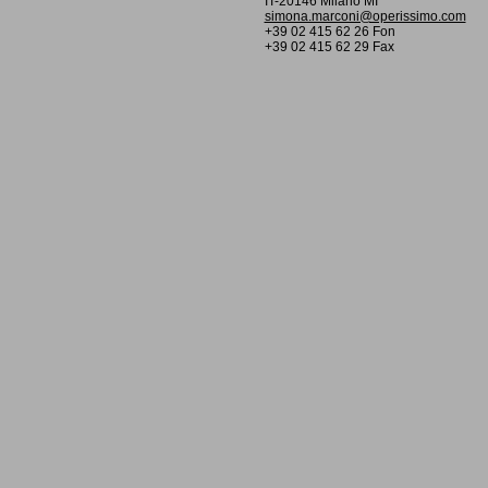
IT-20146 Milano MI
simona.marconi@operissimo.com
+39 02 415 62 26 Fon
+39 02 415 62 29 Fax