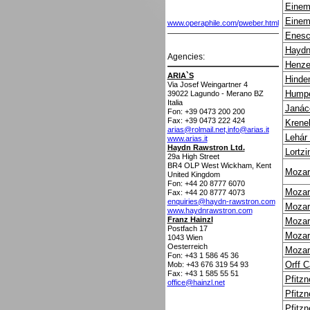
Einem
Einem
www.operaphile.com/pweber.html
Enesc
Haydn
Agencies:
Henze
ARIA`S
Hinde
Via Josef Weingartner 4
Humpe
39022
Lagundo - Merano BZ
Italia
Janác
Fon: +39 0473 200 200
Fax: +39 0473 222 424
Krene
arias@rolmail.net,info@arias.it
Lehár
www.arias.it
Haydn Rawstron Ltd.
Lortzi
29a High Street
BR4 OLP
West Wickham, Kent
Mozar
United Kingdom
Fon: +44 20 8777 6070
Mozar
Fax: +44 20 8777 4073
enquiries@haydn-rawstron.com
Mozar
www.haydnrawstron.com
Franz Hainzl
Mozar
Postfach 17
Mozar
1043
Wien
Oesterreich
Mozar
Fon: +43 1 586 45 36
Orff C
Mob: +43 676 319 54 93
Fax: +43 1 585 55 51
Pfitzn
office@hainzl.net
Pfitzn
Pfitzn