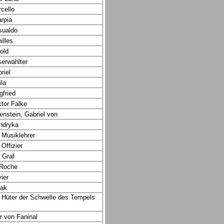
cello
rpia
sualdo
illes
old
erwählter
riel
ila
gfried
tor Falke
enstein, Gabriel von
ndryka
 Musiklehrer
 Offizier
 Graf
 Roche
vier
ak
 Hüter der Schwelle des Tempels
r von Faninal