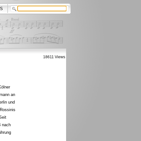
S
18611 Views
Kölner
lemann an
rlin und
 Rossinis
Seit
4 nach
führung