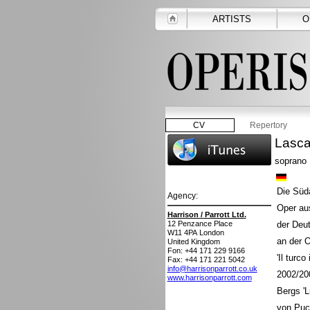
ARTISTS
O
CV
Repertory
Lasca
soprano
Die Süd
Agency:
Oper aus
Harrison / Parrott Ltd.
12 Penzance Place
der Deut
W11 4PA
London
an der O
United Kingdom
Fon: +44 171 229 9166
'Il turc
Fax: +44 171 221 5042
info@harrisonparrott.co.uk
2002/200
www.harrisonparrott.com
Bergs 'L
von Pucc