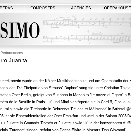
PERAS
COMPOSERS
AGENCIES
OPERAHOUSE
Performances
rro Juanita
amerikanerin wurde an der Kölner Musikhochschule und am Opernstudio der 
gebildet. Die Titelpartie von Strauss' 'Daphne' sang sie unter Christian Thie
schen Oper Berlin, gefolgt von Susanna in Mozarzts 'Le nozze di Figaro' in Be
péra de la Bastille in Paris. Liù und Mimì verkörperte sie in Cardiff, Fiorilla in
o in Italia' sowie die Titelpartie in Debussys 'Pélleas et Mélisande' in Brüssel.@
3 ist sie Ensemblemitglied der Oper Frankfurt und wird in der Saison 2003/0
ulu' Juliette in Gounods 'Roméo et Juliette' sowie Liù in der konzertanten Auf
inis 'Turandot' singen, gefolgt von Donna Elvira in Mozarts 'Don Giovanni'.