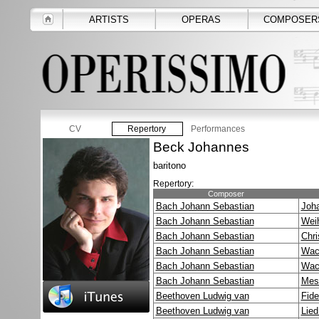
ARTISTS
OPERAS
COMPOSER
CV
Repertory
Performances
Beck Johannes
baritono
Repertory:
Composer
Bach Johann Sebastian
Joh
Bach Johann Sebastian
Wei
Bach Johann Sebastian
Chr
Bach Johann Sebastian
Wac
Bach Johann Sebastian
Wach
Bach Johann Sebastian
Mes
Beethoven Ludwig van
Fide
Beethoven Ludwig van
Lied