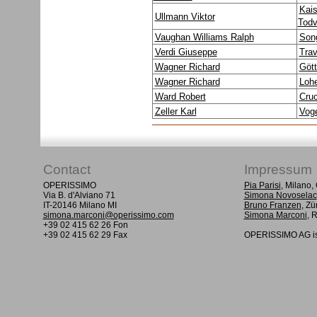
Kais
Ullmann Viktor
Todv
Vaughan Williams Ralph
Song
Verdi Giuseppe
Trav
Wagner Richard
Göt
Wagner Richard
Lohe
Ward Robert
Cruc
Zeller Karl
Voge
Contact
Impressum
OPERISSIMO
Pia Parisi
, Milano
Via B. d'Alviano 71
Simona Novoselac
IT-20146 Milano MI
Bruno Franzen
, Zü
simona.marconi@operissimo.com
Simona Marconi
, 
+39 02 415 62 26 Fon
+39 02 415 62 29 Fax
OPERISSIMO AG is 