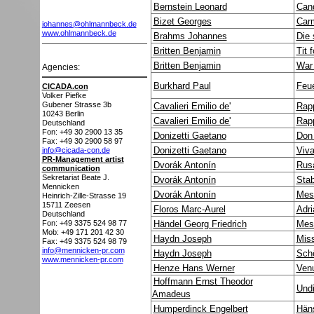
Bernstein Leonard
Can
Bizet Georges
Car
johannes@ohlmannbeck.de
www.ohlmannbeck.de
Brahms Johannes
Die
Britten Benjamin
Tit f
Britten Benjamin
War
Agencies:
Burkhard Paul
Feu
CICADA.con
Volker Piefke
Gubener Strasse 3b
Cavalieri Emilio de'
Rapp
10243
Berlin
Cavalieri Emilio de'
Rapp
Deutschland
Fon: +49 30 2900 13 35
Donizetti Gaetano
Don
Fax: +49 30 2900 58 97
Donizetti Gaetano
Viv
info@cicada-con.de
PR-Management artist
Dvorák Antonín
Rus
communication
Sekretariat Beate J.
Dvorák Antonín
Stab
Mennicken
Dvorák Antonín
Mes
Heinrich-Zille-Strasse 19
15711
Zeesen
Floros Marc-Aurel
Adri
Deutschland
Fon: +49 3375 524 98 77
Händel Georg Friedrich
Mes
Mob: +49 171 201 42 30
Haydn Joseph
Miss
Fax: +49 3375 524 98 79
info@mennicken-pr.com
Haydn Joseph
Sch
www.mennicken-pr.com
Henze Hans Werner
Ven
Hoffmann Ernst Theodor
Und
Amadeus
Humperdinck Engelbert
Häns