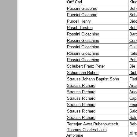
Orff Carl
Klug
Puccini Giacomo
Boh
Puccini Giacomo
Boh
Purcell Henry
Did
Rasch Torsten
Rott
Rossini Gioachino
Barb
Rossini Gioachino
Cene
Rossini Gioachino
Guil
Rossini Gioachino
Itali
Rossini Gioachino
Peti
Schubert Franz Peter
Die 
Schumann Robert
Dich
Strauss Johann Baptist Sohn
Fled
Strauss Richard
Aria
Strauss Richard
Aria
Strauss Richard
Capr
Strauss Richard
Feu
Strauss Richard
Sal
Strauss Richard
Sal
Terterjan Awet Rubenowitsch
Beb
Thomas Charles Louis
Mig
Ambroise