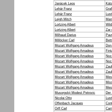
Janácek Leos
Kát
Lehár Franz
Graf
Lehár Franz
Lust
Leigh Mitch
Man
Lortzing Albert
Wild
Lortzing Albert
Zar
Milhaud Darius
Pauv
Millöcker Carl
Bett
Mozart Wolfgang Amadeus
Don
Mozart Wolfgang Amadeus
Fint
Mozart Wolfgang Amadeus
Nozz
Mozart Wolfgang Amadeus
Nozz
Mozart Wolfgang Amadeus
Zaub
Mozart Wolfgang Amadeus
Zaub
Mozart Wolfgang Amadeus
Mess
Mozart Wolfgang Amadeus
Miss
Mozart Wolfgang Amadeus
Mess
Musorgskij Modest Petrovic
Der
Nicolai Otto
Lust
Offenbach Jacques
Cont
Orff Carl
Car