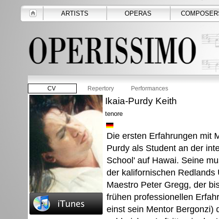
ARTISTS
OPERAS
COMPOSER
CV
Repertory
Performances
Ikaia-Purdy Keith
tenore
Die ersten Erfahrungen mit M
Purdy als Student an der in
School' auf Hawai. Seine mu
der kalifornischen Redlands 
Maestro Peter Gregg, der bis 
frühen professionellen Erfah
einst sein Mentor Bergonzi) d