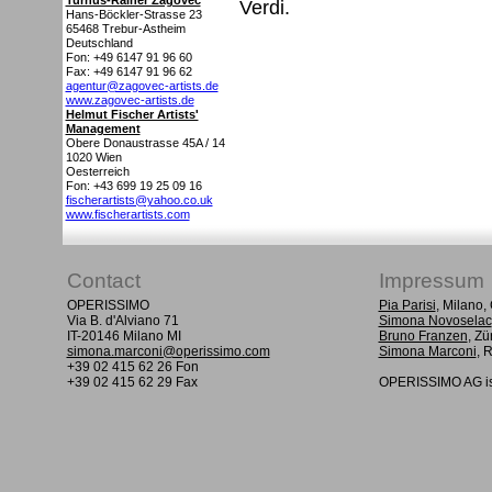
Turnus-Rainer Zagovec
Verdi.
Hans-Böckler-Strasse 23
65468
Trebur-Astheim
Deutschland
Fon: +49 6147 91 96 60
Fax: +49 6147 91 96 62
agentur@zagovec-artists.de
www.zagovec-artists.de
Helmut Fischer Artists'
Management
Obere Donaustrasse 45A / 14
1020
Wien
Oesterreich
Fon: +43 699 19 25 09 16
fischerartists@yahoo.co.uk
www.fischerartists.com
Contact
Impressum
OPERISSIMO
Pia Parisi
, Milano
Via B. d'Alviano 71
Simona Novoselac
IT-20146 Milano MI
Bruno Franzen
, Zü
simona.marconi@operissimo.com
Simona Marconi
, 
+39 02 415 62 26 Fon
+39 02 415 62 29 Fax
OPERISSIMO AG is 