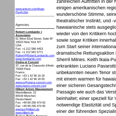
zahlreichen Auftritten in de
einigen amerikanischen reg
www.articon.com/Ikaia-
Purdy.htm
wunderschöne Stimme, seine 
theatralischer Instinkt, und -
Agencies:
hawaianische stets ausgegl
Robert Lombardo +
wieder von den Kritikern hoch
Associates
61 West 62nd Street, Suite 6F
sowie sogar Kritiken innerha
10023
New York NY
USA
zum Start seiner internation
Fon: +1 212 586 4453
dramatische Rettungsaktion 
Fax: +1 212 581 5771
Robert@RobertLombardo.com
Sherril Milnes. Keith Ikaia-P
www.rlombardo.com
Opéra et Concert
erkrankten Luciano Pavarott
37, rue de la Chaussée d'Antin
75009
Paris
unbekannten neuen Tenor st
France
Fon: +33 1 42 96 18 18
mit einem warmen für hawai
Fax: +33 1 42 96 18 00
agence@opera-concert.com
einer sicheren Gesangstechn
www.opera-concert.com
Hilbert Artists Management
Passagio wie auch das Verst
Maximilianstr. 22
80539
München
beinhaltet; einer speziell fü
Deutschland
Fon: +49 89 290 474 50
notwendige Elastizität und Sp
Fax: +49 89 290 474 90
agentur@hilbert.de
einer der führenden Speziali
www.hilbert.de