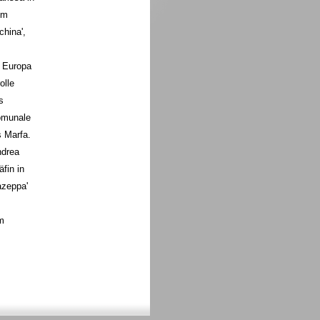
im
china',
n Europa
olle
s
omunale
s Marfa.
ndrea
fin in
azeppa'
m