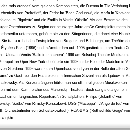
 des trois oranges' vom gleichen Komponisten, die Duenna in 'Die Verlobung 
, ebenfalls von Prokofieff, der Fedor im 'Boris Godunow', die Marfa in 'Khovant
alena im 'Rigoletto' und die Emilia in Verdis 'Othello'. Als das Ensemble des
urger Opernhauses zu Beginn der neunziger Jahre große Gastspieltourneen i
ordamerika unternahm, gehörte sie zu den Sängerinnen, die dabei eine Hauptr
. Sie trat u.a. bei den Festspielen von Bregenz und Edinburgh, am Théâtre de
Élysées Paris (1996) und in Amsterdam auf. 1995 gastierte sie am Teatro C
als Ulrica in Verdis 'Ballo in maschera', 1996 am Bolschoj Theater Moskau al
etropolitan Oper New York debütierte sie 1996 in der Rolle der Madelon in 'A
 von Giordano. 1996 war sie am Opernhaus von Lyon in der Rolle der alten Grä
ame' zu Gast, bei den Festspielen im finnischen Savonlinna als Ljubow in 'M
aikowsky. Als Konzertsängerin hörte man sie oft in religiösen Musikwerken
n mit dem Kammerchor des Marienskij-Theaters, doch sang sie allgemein i
aal ein umfangreiches Repertoire.\n Schallplatten: Philips ('Jolanthe' von
owsky, 'Sadko' von Rimsky-Korssakow), DGG ('Mazeppa', 'L'Ange de feu' von
ff, Orchesterlieder von Schostakowitsch), RCA-BMG ('Rothschilds Geige' von
mann).\n