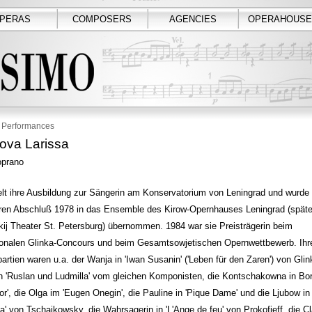
PERAS
COMPOSERS
AGENCIES
OPERAHOUSE
Performances
ova Larissa
prano
elt ihre Ausbildung zur Sängerin am Konservatorium von Leningrad und wurde 
ren Abschluß 1978 in das Ensemble des Kirow-Opernhauses Leningrad (späte
ij Theater St. Petersburg) übernommen. 1984 war sie Preisträgerin beim
tionalen Glinka-Concours und beim Gesamtsowjetischen Opernwettbewerb. Ihr
rtien waren u.a. der Wanja in 'Iwan Susanin' ('Leben für den Zaren') von Glin
in 'Ruslan und Ludmilla' vom gleichen Komponisten, die Kontschakowna in Bo
gor', die Olga im 'Eugen Onegin', die Pauline in 'Pique Dame' und die Ljubow in
' von Tschaikowsky, die Wahrsagerin in 'L'Ange de feu' von Prokofieff, die Cl