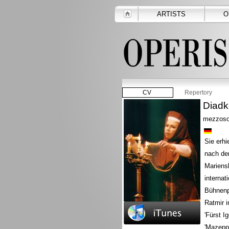
ARTISTS
O
CV
Repertory
Diadk
mezzoso
Sie erhi
nach de
Mariensk
interna
Bühnenpa
Ratmir 
'Fürst I
'Mazeppa