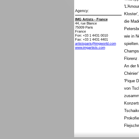
'L'Amour
Agency:
Kloster'
IMG Artists - France
die Madd
44, rue Blance
75009
Paris
Petersb
France
Fon: +33 1 4431 0010
wie in N
Fax: +33 1 4431 4401
spielten
artistsparis@imgworld.com
www.imgartists.com
Champs 
Florenz 
An der M
Chénier'
'Pique D
von Tsch
zusamme
Konzerts
Tschaik
Prokofie
Flejsch