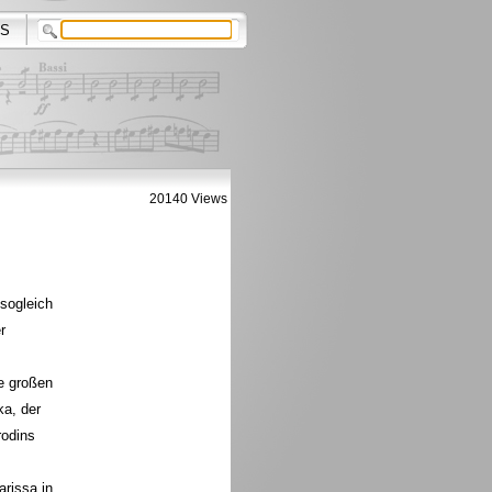
S
20140 Views
sogleich
r
e großen
ka, der
rodins
arissa in