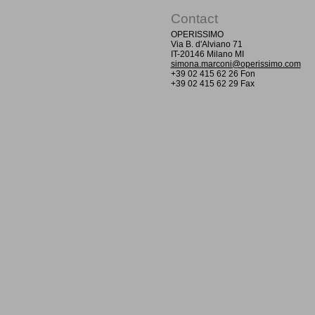
Contact
OPERISSIMO
Via B. d'Alviano 71
IT-20146 Milano MI
simona.marconi@operissimo.com
+39 02 415 62 26 Fon
+39 02 415 62 29 Fax