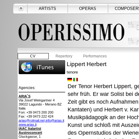
ARTISTS
OPERAS
COMPOSER
CV
Repertory
Performances
Lippert Herbert
tenore
Der Tenor Herbert Lippert, g
Agencies:
sehr früh. Er war Solist bei
ARIA`S
Via Josef Weingartner 4
Zeit gibt es noch Aufnahmen
39022
Lagundo - Merano BZ
Kantaten) und Herbert v. Kar
Italia
Fon: +39 0473 200 200
Musikpädagogik an der Hoch
Fax: +39 0473 222 424
arias@rolmail.net,info@arias.it
Kunst und schloß mit Auszei
www.arias.it
IAAC Italartist
des Opernstudios der Wiener 
Austroconcert
Gluckgasse, 1