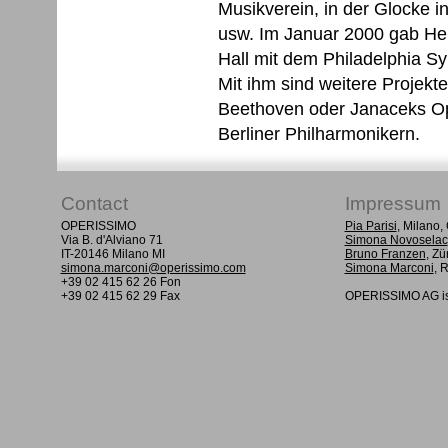
Musikverein, in der Glocke i
usw. Im Januar 2000 gab Her
Hall mit dem Philadelphia S
Mit ihm sind weitere Projekt
Beethoven oder Janaceks Op
Berliner Philharmonikern.
Contact
Impressum
OPERISSIMO
Pia Parisi
, Milano
Via B. d'Alviano 71
Simona Novoselac
IT-20146 Milano MI
Bruno Franzen
, Zü
simona.marconi@operissimo.com
Simona Marconi
, 
+39 02 415 62 26 Fon
+39 02 415 62 29 Fax
OPERISSIMO AG is 