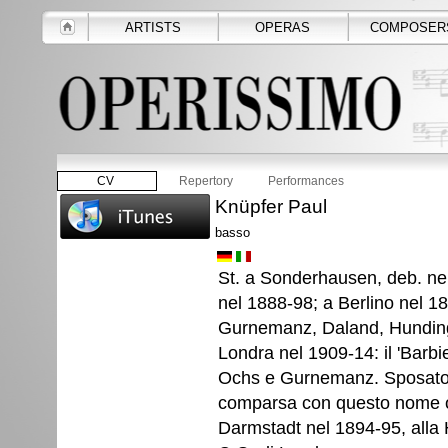
ARTISTS
OPERAS
COMPOSER
CV
Repertory
Performances
Knüpfer Paul
basso
St. a Sonderhausen, deb. nel
nel 1888-98; a Berlino nel 1
Gurnemanz, Daland, Hunding, 
Londra nel 1909-14: il 'Barbie
Ochs e Gurnemanz. Sposato c
comparsa con questo nome o 
Darmstadt nel 1894-95, alla H